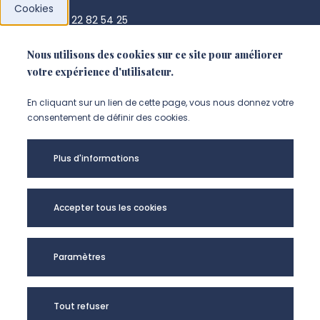
Cookies
+33 3 22 82 54 25
chantal.allou@u-picardie.fr
Nous utilisons des cookies sur ce site pour améliorer
votre expérience d'utilisateur.
NOUS CONTACTER
En cliquant sur un lien de cette page, vous nous donnez votre
consentement de définir des cookies.
Plus d'informations
Accepter tous les cookies
Paramètres
MP3CV - UR UPJV
Tout refuser
7517 @2024