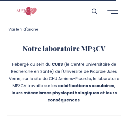
Aller à l’entête de page
Aller au menu principale
Aller au contenu principal
Aller à la recherche
Passer aux cookies
Aller au pied de page
Voir le fil d'ariane
Notre laboratoire MP3CV
Hébergé au sein du
CURS
(le Centre Universitaire de
Recherche en Santé) de l'Université de Picardie Jules
Verne, sur le site du CHU Amiens-Picardie, le laboratoire
MP3CV travaille sur les
calcifications vasculaires,
leurs mécanismes physiopathologiques et leurs
conséquences
.